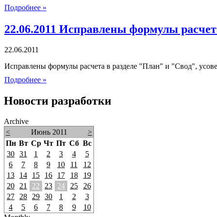
Подробнее »
22.06.2011 Исправлены формулы расчет
22.06.2011
Исправлены формулы расчета в разделе "План" и "Свод", усов
Подробнее »
Новости разработки
Archive
<
Июнь 2011
>
Пн
Вт
Ср
Чт
Пт
Сб
Вс
30
31
1
2
3
4
5
6
7
8
9
10
11
12
13
14
15
16
17
18
19
20
21
22
23
24
25
26
27
28
29
30
1
2
3
4
5
6
7
8
9
10