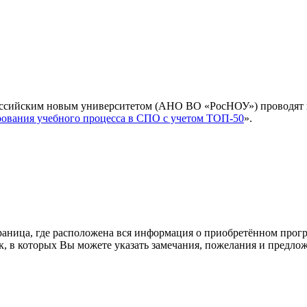
Российским новым университетом (АНО ВО «РосНОУ») проводят
ования учебного процесса в СПО с учетом ТОП-50
».
раница, где расположена вся информация о приобретённом прог
ок, в которых Вы можете указать замечания, пожелания и предл