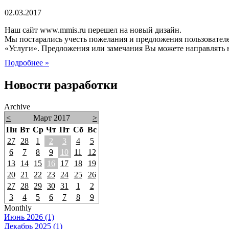
02.03.2017
Наш сайт www.mmis.ru перешел на новый дизайн.
Мы постарались учесть пожелания и предложения пользователе
«Услуги». Предложения или замечания Вы можете направлять н
Подробнее »
Новости разработки
Archive
<
Март 2017
>
Пн
Вт
Ср
Чт
Пт
Сб
Вс
27
28
1
2
3
4
5
6
7
8
9
10
11
12
13
14
15
16
17
18
19
20
21
22
23
24
25
26
27
28
29
30
31
1
2
3
4
5
6
7
8
9
Monthly
Июнь 2026 (1)
Декабрь 2025 (1)