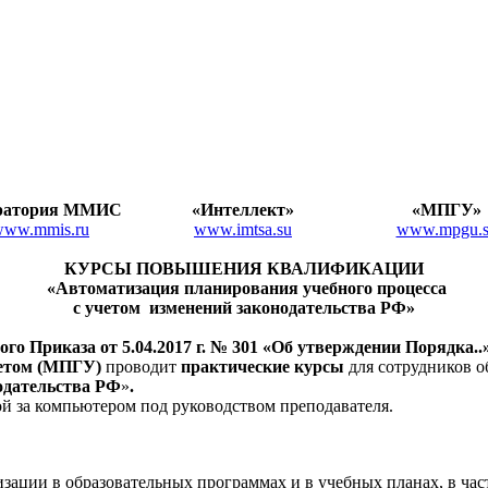
ратория ММИС
«Интеллект»
«МПГУ»
www.mmis.ru
www.imtsa.su
www.mpgu.
КУРСЫ ПОВЫШЕНИЯ КВАЛИФИКАЦИИ
«Автоматизация планирования учебного процесса
с учетом изменений законодательства РФ
»
ого Приказа
от 5.04.2017 г. № 301 «Об утверждении Порядка.
тетом (МПГУ)
проводит
практические курсы
для сотрудников о
одательства РФ
»
.
ой за компьютером под руководством преподавателя.
зации в образовательных программах и в учебных планах, в ча