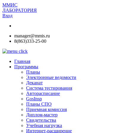
ММИС
ЛАБОРАТОРИЯ
Вход
manager@mmis.ru
8(863)333-25-00
Главная
Программы
Планы
Электронные ведомости
Деканат
Система тестирования
Авторасписание
GosInsp
Планы СПО
Приемная комиссия
Диплом-мастер
Свидетельства
Учебная нагрузка
Интернет-расширение