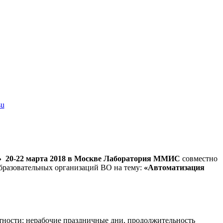
su
.»
20-22 марта 2018 в Москве
Лаборатория ММИС
совместно
бразовательных организаций ВО на тему:
«Автоматизация
стности: нерабочие праздничные дни, продолжительность