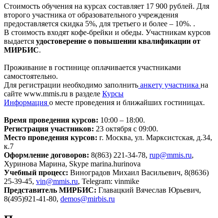
Стоимость обучения на курсах составляет 17 900 рублей. Для
второго участника от образовательного учреждения
предоставляется скидка 5%, для третьего и более – 10%. .
В стоимость входят кофе-брейки и обеды. Участникам курсов
выдается
удостоверение о повышении квалификации от
МИРБИС
.
Проживание в гостинице оплачивается участниками
самостоятельно.
Для регистрации необходимо заполнить
анкету участника
на
сайте www.mmis.ru в разделе
Курсы
Информация
о месте проведения и ближайших гостиницах.
Время проведения курсов:
10:00 – 18:00.
Регистрация участников:
23 октября c 09:00.
Место проведения курсов:
г. Москва, ул. Марксистская, д.34,
к.7
Оформление договоров:
8(863) 221-34-78,
rup@mmis.ru
,
Хуринова Марина, Skype marina.hurinova
Учебный процесс:
Виноградов Михаил Васильевич, 8(8636)
25-39-45,
vin@mmis.ru
, Telegram: vinmike
Представитель МИРБИС:
Главацкий Вячеслав Юрьевич,
8(495)921-41-80,
demos@mirbis.ru