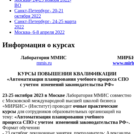
ВО
Санкт-Петербург- 20-21
октября 2022
Санкт-Петербург- 24-25 марта
2022
Москва- 6-8 апреля 2022
Информация о курсах
Лаборатория ММИС
МИРБ
mmis.ru
www.mirbi
КУРСЫ ПОВЫШЕНИЯ КВАЛИФИКАЦИИ
«Автоматизация планирования учебного процесса СПО
с учетом изменений законодательства РФ
»
23-25 октября 2023 в Москве
Лаборатория ММИС совместно
с Московской международной высшей школой бизнеса
«МИРБИС» (Институт)
проводит
очные
практические
курсы
для сотрудников образовательных организаций на
тему:
«Автоматизация планирования учебного
процесса
СПО с учетом изменений законодательства РФ
»
.
Формат обучения
:
- 23 октября: лекционные занятия, преподаватель: Александра